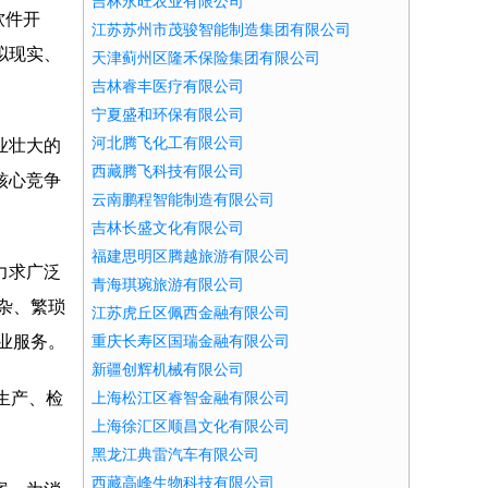
吉林永旺农业有限公司
软件开
江苏苏州市茂骏智能制造集团有限公司
拟现实、
天津蓟州区隆禾保险集团有限公司
吉林睿丰医疗有限公司
宁夏盛和环保有限公司
河北腾飞化工有限公司
业壮大的
西藏腾飞科技有限公司
核心竞争
云南鹏程智能制造有限公司
吉林长盛文化有限公司
福建思明区腾越旅游有限公司
力求广泛
青海琪琬旅游有限公司
杂、繁琐
江苏虎丘区佩西金融有限公司
业服务。
重庆长寿区国瑞金融有限公司
新疆创辉机械有限公司
生产、检
上海松江区睿智金融有限公司
上海徐汇区顺昌文化有限公司
黑龙江典雷汽车有限公司
西藏高峰生物科技有限公司